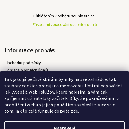
i
s
u
Přihlášením k odběru souhlasíte se
Zásadami
osobních údajů
zpracování
Informace pro vás
Obchodní podmínky
Ochrana osobních údajů
Doprava a platba
Tak jako já pečlivě sbírám bylinky na své zahrádce, tak
soubory cookies pracují na mém webu. Umí mi napovědět,
jak vylepšit web i služby, které nabízím, a vám tak
zpříjemnit uživatelský zážitek. Díky, že pokračováním v
Přijímáme online platby
prohlížení webu s jejich použitím souhlasíte. Více se o
tom, jak to celé funguje dozvíte
zde
.
Nastavení