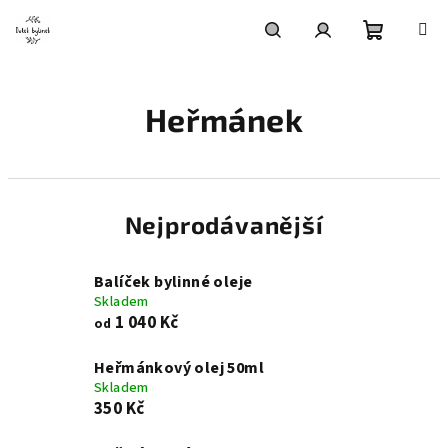
Přejít
na
obsah
Nákupní
Hledat
Přihlášení
Heřmánek
košík
Nejprodávanější
Balíček bylinné oleje
Skladem
1 040 Kč
od
Heřmánkový olej 50ml
Skladem
350 Kč