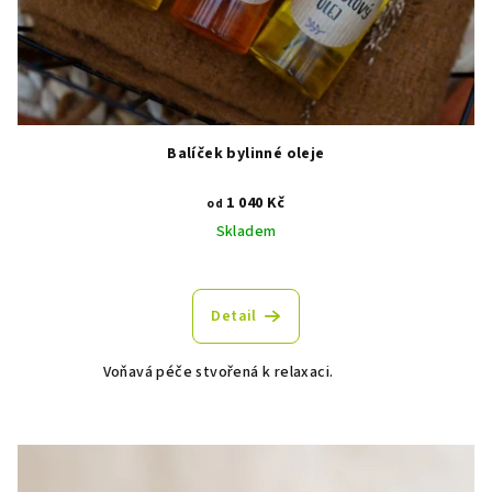
t
ů
Balíček bylinné oleje
1 040 Kč
od
Skladem
Detail
Voňavá péče stvořená k relaxaci.