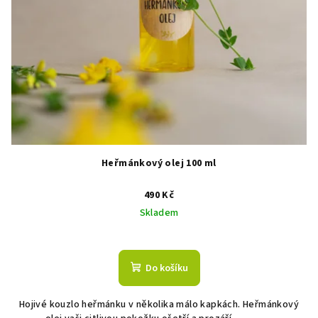
Heřmánkový olej 100 ml
490 Kč
Skladem
Průměrné
hodnocení
produktu
Do košíku
je
5,0
Hojivé kouzlo heřmánku v několika málo kapkách. Heřmánkový
z