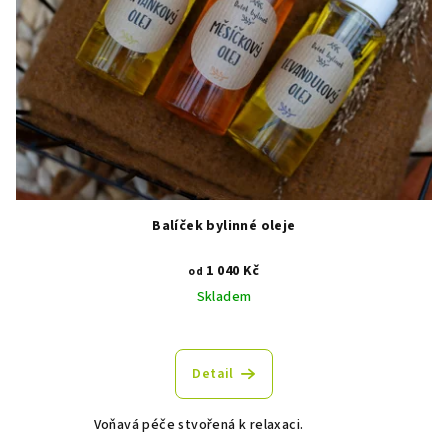
d
u
k
t
ů
Balíček bylinné oleje
1 040 Kč
od
Skladem
Detail
Voňavá péče stvořená k relaxaci.