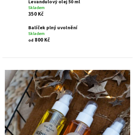
Levandulový olej 50 ml
Skladem
350 Kč
Balíček plný uvolnění
Skladem
800 Kč
od
V
ý
p
i
s
p
r
o