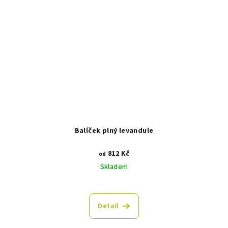
Balíček plný levandule
812 Kč
od
Skladem
Průměrné
hodnocení
produktu
Detail
je
5,0