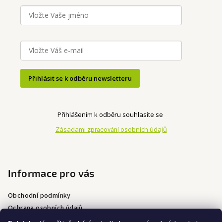
r
v
k
y
v
ý
p
Přihlásit se k odběru newsletteru
i
s
u
Přihlášením k odběru souhlasíte se
Zásadami
osobních údajů
zpracování
Informace pro vás
Obchodní podmínky
Ochrana osobních údajů
Doprava a platba