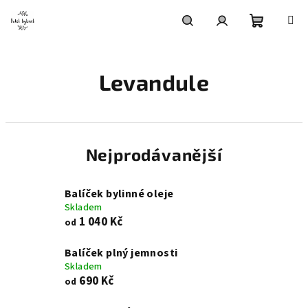
Přejít
na
obsah
Nákupní
Hledat
Přihlášení
Levandule
košík
Nejprodávanější
Balíček bylinné oleje
Skladem
1 040 Kč
od
Balíček plný jemnosti
Skladem
690 Kč
od