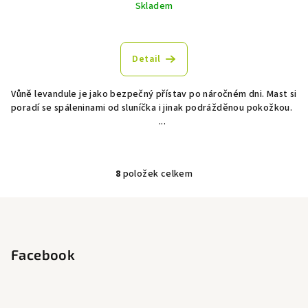
Skladem
Průměrné
hodnocení
produktu
Detail
je
5,0
Vůně levandule je jako bezpečný přístav po náročném dni. Mast si
z
poradí se spáleninami od sluníčka i jinak podrážděnou pokožkou.
5
...
hvězdiček.
8
položek celkem
O
v
Z
l
á
á
p
d
Facebook
a
a
c
t
í
í
p