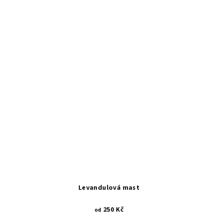
Levandulová mast
250 Kč
od