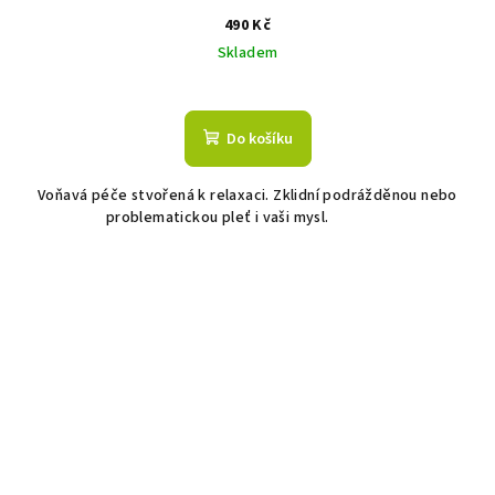
490 Kč
Skladem
Průměrné
hodnocení
produktu
Do košíku
je
5,0
Voňavá péče stvořená k relaxaci. Zklidní podrážděnou nebo
z
problematickou pleť i vaši mysl.
5
hvězdiček.