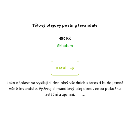
Tělový olejový peeling levandule
450 Kč
Skladem
Průměrné
hodnocení
produktu
Detail
je
4,9
Jako náplast na vysilující den plný všedních starostí bude jemná
z
vůně levandule. Vyživující mandlový olej obnovenou pokožku
5
zvláční a zjemní. ...
hvězdiček.