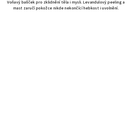
Voňavý balíček pro zklidnění těla i mysli. Levandulový peeling a
z
mast zaručí pokožce nikde nekončící hebkost i uvolnění.
5
hvězdiček.