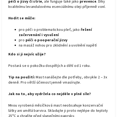
péči o jizvy či strie
, ale funguje také jako
prevence
. Díky
kvalitnímu levandulovému esenciálnímu oleji příjemně voní.
Hodit se může:
pro péči o problematickou pleť, jako
řešení
začervenání i vysušení
pro
péči o pooperační jizvy
na masáž nohou pro zklidnění a uvolnění napětí
Kdo si ji nejvíc užije?
Postará se o pokožku dospělých a dětí od 1 roku.
Tip na použití:
Mast nanášejte dle potřeby, obvykle 2 – 3x
denně. Pro větší účinnost jemně vmasírujte.
Jak na to, aby vydržela co nejdéle v plné síle?
Mnou vyrobená měsíčková mast neobsahuje konzervační
látky ani umělá barviva. Skladujte ji proto nejlépe do teploty
25°C a chraňte před slunečními paprsky.