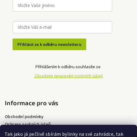
Přihlásit se k odběru newsletteru
Přihlášením k odběru souhlasíte se
Zásadami
osobních údajů
zpracování
Informace pro vás
Obchodní podmínky
Ochrana osobních údajů
Doprava a platba
Tak jako já pečlivě sbírám bylinky na své zahrádce, tak