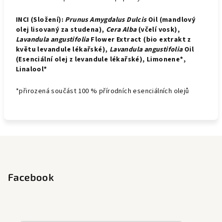
INCI (Složení):
Prunus Amygdalus Dulcis
Oil (mandlový
olej lisovaný za studena),
Cera Alba
(včelí vosk),
Lavandula angustifolia
Flower Extract (bio extrakt z
květu levandule lékařské),
Lavandula angustifolia
Oil
(Esenciální olej z levandule lékařské), Limonene*,
Linalool*
*přirozená součást 100 % přírodních esenciálních olejů
Z
á
p
Facebook
a
t
í