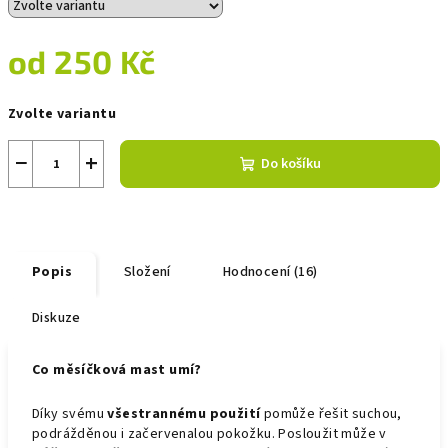
od
250 Kč
Měrná
Zvolte variantu
cena:
−
+
Do košíku
Popis
Složení
Hodnocení (16)
Diskuze
Co měsíčková mast umí?
Díky svému
všestrannému použití
pomůže řešit suchou,
podrážděnou i začervenalou pokožku. Posloužit může v